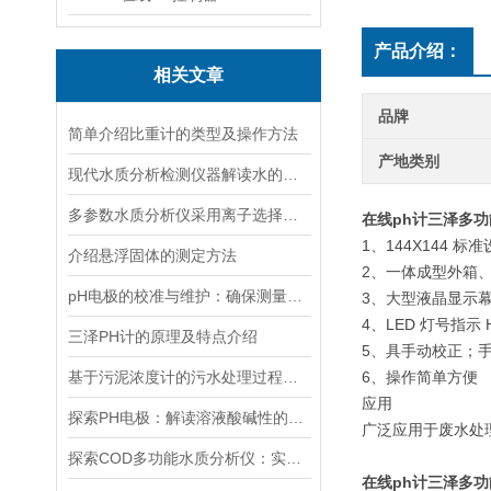
产品介绍：
相关文章
品牌
简单介绍比重计的类型及操作方法
产地类别
现代水质分析检测仪器解读水的质量密码
多参数水质分析仪采用离子选择电极测量法来实现检测
在线ph计三泽多
1、144X144 
介绍悬浮固体的测定方法
2、一体成型外箱
pH电极的校准与维护：确保测量准确性的关键
3、大型液晶显示幕，
4、LED 灯号指示 
三泽PH计的原理及特点介绍
5、具手动校正；
基于污泥浓度计的污水处理过程监控与优化
6、操作简单方便
应用
探索PH电极：解读溶液酸碱性的关键指标
广泛应用于废水处
探索COD多功能水质分析仪：实现水质监测的新突破
在线ph计三泽多