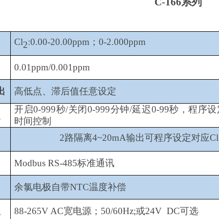
C-166系列
Cl
:0.00-
20.00ppm；0-2.000ppm
2
0.01ppm/0.001ppm
出
高低点、滞后值任意设定
开启0-999秒/关闭0-999分钟/延迟0-99秒，程序
点
时间控制
2路隔离4~20mA输出可程序设定对应Cl
出
出
Modbus RS-485标准通讯
余氯电极自带NTC温度补偿
入
88-265V AC宽电源；50/60Hz;或24V DC可选