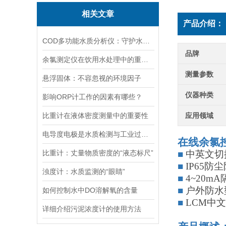
相关文章
产品介绍：
COD多功能水质分析仪：守护水资源质量的科技神器
品牌
余氯测定仪在饮用水处理中的重要性与应用
测量参数
悬浮固体：不容忽视的环境因子
仪器种类
影响ORP计工作的因素有哪些？
比重计在液体密度测量中的重要性
应用领域
电导度电极是水质检测与工业过程控制的关键元件
在线余氯
比重计：丈量物质密度的“液态标尺”
■
中英文切
■
IP65
浊度计：水质监测的“眼睛”
■
4~20
■
户外防水
如何控制水中DO溶解氧的含量
■
LCM中
详细介绍污泥浓度计的使用方法