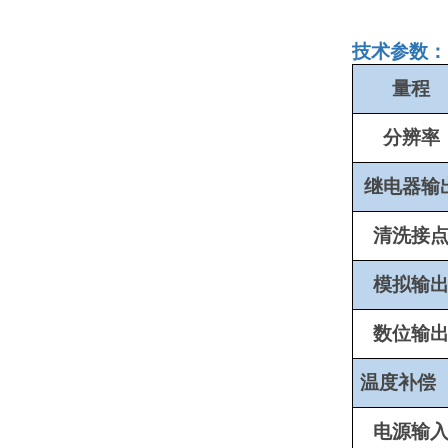
技术参数：
量程
分辨率
继电器输
清洗接
模拟输
数位输
温度补偿
电源输