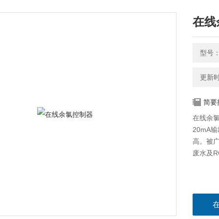
在线
型号：
更新时间
简要
在线余氯
20mA
高。被
废水及