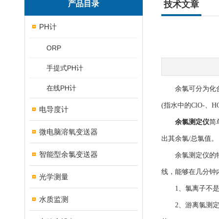
产品目录
技术文章
PH计
ORP
手提式PH计
在线PH计
余氯可分为化合性余
(指水中的ClO-
电导度计
余氯测定仪
简
微电脑溶氧变送器
出其余氯/总氯值。
智能型余氯变送器
余氯测定仪的特点
线，能够在几分钟
光学测量
1、氯离子不是余
水质监测
2、游离氯测定必须