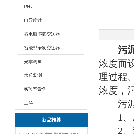
PH计
电导度计
微电脑溶氧变送器
污
智能型余氯变送器
浓度而
光学测量
理过程
水质监测
浓度，
实验室设备
污泥浓
三洋
1、用
新品推荐
2、送进