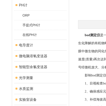
PH计
ORP
手提式PH计
在线PH计
bod测定仪
是
生化降解的有机物
电导度计
膜中微生物的同化
微电脑溶氧变送器
速度(质量)再次
智能型余氯变送器
号经微机放大、分
影响bod测定仪
光学测量
1、目视检查bo
水质监测
2、确保感应元件
实验室设备
3、补偿海拔高度