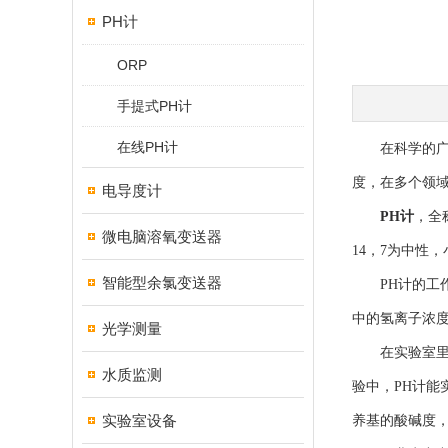
PH计
ORP
手提式PH计
在线PH计
在科学的广阔
度，在多个领
电导度计
PH计
，全
微电脑溶氧变送器
14，7为中性
智能型余氯变送器
PH计的工作
中的氢离子浓
光学测量
在实验室里，
水质监测
验中，PH计能
实验室设备
养基的酸碱度，